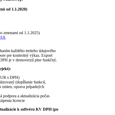
nú od 1.1.2020)
 so zmenami od 1.1.2025)
LSX
aním každého tretieho údajového
re pre kontrolný výkaz. Export
DPH je v demoverzií plne funkčný.
bjekt):
EUR s DPH)
alizovaný (dopĺňanie funkcií,
ch zmien, oprava prípadných
ká podpora a aktualizácia počas
úpenia licencie
tualizácie k softvéru KV DPH (po