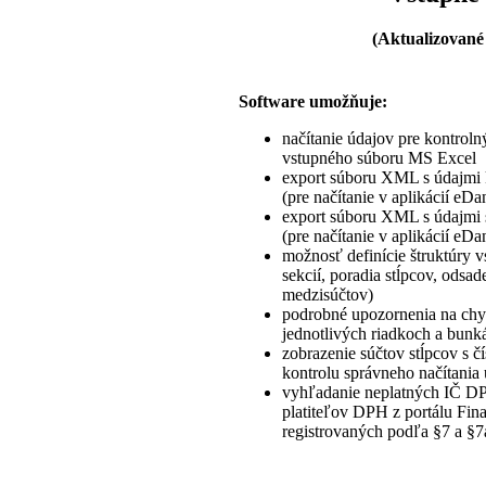
(Aktualizované
Software umožňuje:
načítanie údajov pre kontro
vstupného súboru MS Excel
export súboru XML s údajmi
(pre načítanie v aplikácií eDa
export súboru XML s údajm
(pre načítanie v aplikácií eDa
možnosť definície štruktúry 
sekcií, poradia stĺpcov, odsa
medzisúčtov)
podrobné upozornenia na chy
jednotlivých riadkoch a bunk
zobrazenie súčtov stĺpcov s 
kontrolu správneho načítania
vyhľadanie neplatných IČ 
platiteľov DPH z portálu Fin
registrovaných podľa §7 a §