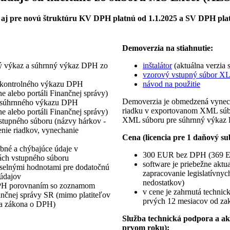
 aj pre novú štruktúru KV DPH platnú od 1.1.2025 a SV DPH plat
Demoverzia na stiahnutie:
lný výkaz a súhrnný výkaz DPH zo
inštalátor
(aktuálna verzia
vzorový vstupný súbor X
 kontrolného výkazu DPH
návod na použitie
ne alebo portáli Finančnej správy)
Demoverzia je obmedzená vynech
i súhrnného výkazu DPH
riadku v exportovanom XML súbo
ne alebo portáli Finančnej správy)
XML súboru pre súhrnný výkaz 
vstupného súboru (názvy hárkov -
denie riadkov, vynechanie
Cena (licencia pre 1 daňový su
bné a chýbajúce údaje v
300 EUR bez DPH (369 
ách vstupného súboru
software je priebežne aktu
číselnými hodnotami pre dodatočnú
zapracovanie legislatívny
 údajov
nedostatkov)
DPH porovnaním so zoznamom
v cene je zahrnutá technic
ančnej správy SR (mimo platiteľov
prvých 12 mesiacov od zak
7a zákona o DPH)
Služba technická podpora a ak
prvom roku):