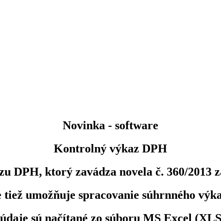
Novinka - software
Kontrolný výkaz DPH
zu DPH, ktorý zavádza novela č. 360/2013 z
e tiež umožňuje spracovanie súhrnného výk
údaje sú načítané zo súboru
MS Excel
(XLS