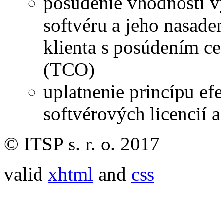
posúdenie vhodnosti v
softvéru a jeho nasade
klienta s posúdením c
(TCO)
uplatnenie princípu ef
softvérových licencií
© ITSP s. r. o. 2017
valid
xhtml
and
css